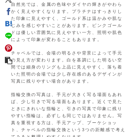
自然光では、金属の色味やダイヤの輝きがやわら
かく見えやすくなります。プラチナはすっきりし
た印象に見えやすく、ゴールド系は温かみや肌な
じみを感じやすいことがあります。ピンクゴール
ドは優しい雰囲気に見えやすい一方、照明や肌色
によって印象が変わることもあります。
チャペルでは、会場の明るさや背景によって手元
の見え方が変わります。白を基調にした明るい空
間では細身のリングも上品に見えやすく、落ち着
いた照明の会場では少し存在感のあるデザインが
写真に残りやすい場合があります。
指輪交換の写真は、手元が大きく写る場面もあれ
ば、少し引きで写る場面もあります。近くで見た
ときにきれいな指輪と、引きの写真で印象に残り
やすい指輪は、必ずしも同じではありません。写
真を重視する方は、手元アップ、ブーケショッ
ト、チャペルの指輪交換という3つの距離感で考え
てみると整理しやすくなります。