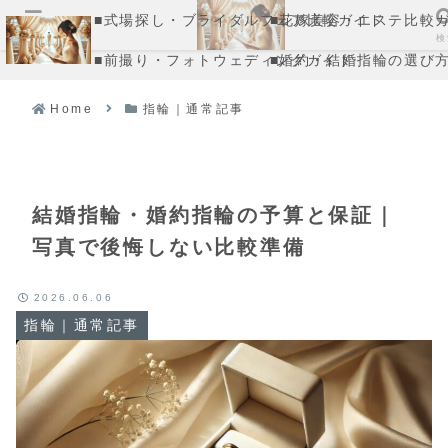
■式場探し・ブライダルフェア比較ガイド
■花嫁美容・エステ比較
メニュー
検
■前撮り・フォトウェディングガイド
■婚約・結婚指輪の選び
Home
指輪｜通常記事
結婚指輪・婚約指輪の予算と保証｜
写真で後悔しない比較準備
2026.06.06
指輪｜通常記事