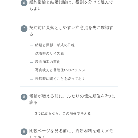
婚約指輪と結婚指輪は、役割を分けて選んで
もよい
契約前に見落としやすい注意点を先に確認す
る
納期と撮影・挙式の日程
試着時のサイズ感
表面加工の変化
写真映えと普段使いのバランス
来店時に聞くことを絞っておく
候補が増える前に、ふたりの優先順位を3つに
絞る
3つに絞るなら、この順番で考える
比較ページを見る前に、判断材料を短くメモ
しておく