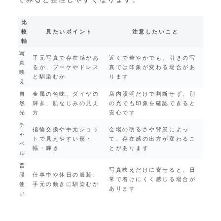
比
較
見たいポイント
注意したいこと
軸
写
手元写真で存在感があ
近くで華やかでも、引きの写
真
るか、ブーケやドレス
真では印象が変わる場合があ
映
と馴染むか
ります
え
自
金属の色味、ダイヤの
店内照明だけで判断せず、別
然
輝き、肌なじみの見え
の光でも印象を確認できると
光
方
安心です
チ
指輪交換や手元ショッ
会場の明るさや背景によっ
ャ
トで見えやすい形・
て、存在感の出方が変わるこ
ペ
幅・輝き
とがあります
ル
普
写真映えだけに寄せると、日
段
仕事中や休日の服装、
常で着けにくく感じる場合が
使
手元の動きに馴染むか
あります
い