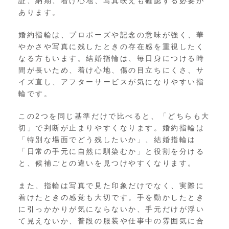
証、納期、着け心地、写真映えも確認する必要が
あります。
婚約指輪は、プロポーズや記念の意味が強く、華
やかさや写真に残したときの存在感を重視したく
なる方もいます。結婚指輪は、毎日身につける時
間が長いため、着け心地、傷の目立ちにくさ、サ
イズ直し、アフターサービスが気になりやすい指
輪です。
この2つを同じ基準だけで比べると、「どちらも大
切」で判断が止まりやすくなります。婚約指輪は
「特別な場面でどう残したいか」、結婚指輪は
「日常の手元に自然に馴染むか」と役割を分ける
と、候補ごとの違いを見つけやすくなります。
また、指輪は写真で見た印象だけでなく、実際に
着けたときの感覚も大切です。手を動かしたとき
に引っかかりが気にならないか、手元だけが浮い
て見えないか、普段の服装や仕事中の雰囲気に合