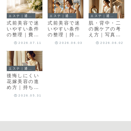
エステ｜通常記事
エステ｜通常記事
エステ｜通常記事
式前美容で迷
式前美容で迷
肌・背中・二
いやすい条件
いやすい条件
の腕ケアの考
の整理｜費用
の整理｜持ち
え方｜写真映
が不安な方へ
込み・変更・
えで焦る前に
2026.07.11
2026.06.03
2026.06.02
相談しやすさ
整理したいこ
を見直す
と
エステ｜通常記事
後悔しにくい
花嫁美容の進
め方｜持ち込
み・キャンセ
2026.05.31
ルもやさしく
整理