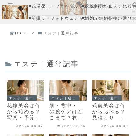
■式場探し・ブライダルフェア比較ガイド
■花嫁美容・エステ比較
メニュー
検
■前撮り・フォトウェディングガイド
■婚約・結婚指輪の選び
Home
エステ｜通常記事
エステ｜通常記事
エステ｜通常記事
エステ｜通常記事
エステ｜通常記事
花嫁美容は何
肌・背中・二
式前美容は何
から始める？
の腕ケアはど
から比べる？
写真・予算・
こまで？衣装
見積もり・追
通い方から決
と写真から優
加費用・通い
2026.08.07
2026.08.06
2026.08.03
める順番
先順位を整理
方を決める3
つの判断軸