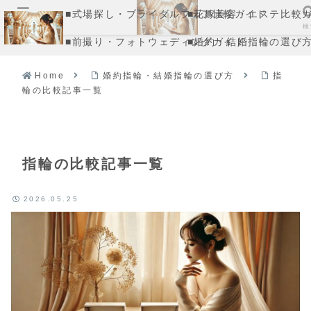
■式場探し・ブライダルフェア比較ガイド
■花嫁美容・エステ比較
メニュー
検
■前撮り・フォトウェディングガイド
■婚約・結婚指輪の選び
Home
婚約指輪・結婚指輪の選び方
指
輪の比較記事一覧
指輪の比較記事一覧
2026.05.25