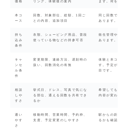
価格
リング、体験後の案内
ます。何を試せ
本コ
回数、対象部位、総額、1回ご
同じ回数でも施
ース
との内容、追加項目
あります。総額
持ち
衣類、シェービング用品、普段
衛生管理や施術
込み
使っている物などの持参可否
あります。必要
条件
キャ
変更期限、連絡方法、遅刻時の
体験と本コース
ンセ
扱い、回数消化の有無
す。予定が変わ
ル条
目です。
件
相談
挙式日、ドレス、写真で気にな
希望しても、残
しや
る部位、通える回数を共有でき
内容が変わる場
すさ
るか
通い
移動時間、営業時間、予約枠、
駅からの距離だ
やす
支度、予定変更のしやすさ
るかも確認しま
さ