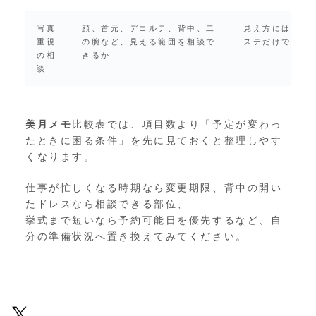
写真
顔、首元、デコルテ、背中、二
見え方には個人
重視
の腕など、見える範囲を相談で
ステだけで判断
の相
きるか
談
美月メモ
比較表では、項目数より「予定が変わっ
たときに困る条件」を先に見ておくと整理しやす
くなります。
仕事が忙しくなる時期なら変更期限、背中の開い
たドレスなら相談できる部位、
挙式まで短いなら予約可能日を優先するなど、自
分の準備状況へ置き換えてみてください。