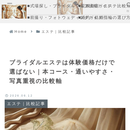
■式場探し・ブライダルフェア比較ガイド
■花嫁美容・エステ比較
メニュー
検
■前撮り・フォトウェディングガイド
■婚約・結婚指輪の選び
Home
エステ｜比較記事
ブライダルエステは体験価格だけで
選ばない｜本コース・通いやすさ・
写真重視の比較軸
2026.06.12
エステ｜比較記事