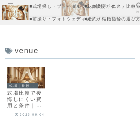
■式場探し・ブライダルフェア比較ガイド
■花嫁美容・エステ比較
メニュー
検
■前撮り・フォトウェディングガイド
■婚約・結婚指輪の選び
venue
式場｜比較記事
式場比較で後
悔しにくい費
用と条件｜見
積もり・追加
2026.06.04
費用・アクセ
スの見方