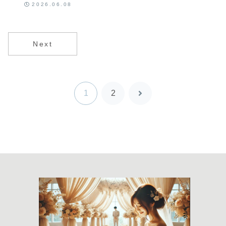
ン・着け心
2026.06.08
地・保証と追
加費用の整理
Next
1
2
次
へ