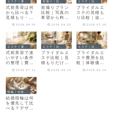
エステ｜通常記事
前撮り｜比較記事
エステ｜比較記事
式前美容は何
前撮りプラン
ブライダルエ
から比べる？
比較｜写真の
ステの見積も
見積もり・追
希望から料
り比較｜追加
加費用・通い
金・追加費
費用と通いや
2026.08.03
2026.08.02
2026.07.28
方を決める3
用・アクセス
すさを契約前
つの判断軸
を判断する5
に確認
つの順番
エステ｜通常記事
エステ｜比較記事
エステ｜比較記事
式前美容で迷
ブライダルエ
ブライダルエ
いやすい条件
ステ比較｜見
ステ費用を比
の整理｜費用
積もりだけで
較｜体験価
が不安な方へ
決めない契約
格・本コー
2026.07.11
2026.06.15
2026.06.14
前の3つの判
ス・追加費
断基準
用・通いやす
さの見方
指輪｜比較記事
結婚指輪は何
を優先して比
べる？デザイ