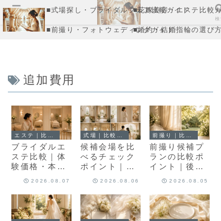
■式場探し・ブライダルフェア比較ガイド
■花嫁美容・エステ比較
メニュー
検
■前撮り・フォトウェディングガイド
■婚約・結婚指輪の選び
追加費用
エステ｜比較記事
式場｜比較記事
前撮り｜比較記事
ブライダルエ
候補会場を比
前撮り候補プ
ステ比較｜体
べるチェック
ランの比較ポ
験価格・本コ
ポイント｜見
イント｜後悔
ース・追加費
積もり・追加
しない賢い見
2026.08.07
2026.08.06
2026.08.05
用・通いやす
費用・アクセ
積もりや追加
さの見方
スの整理順
費用とアクセ
スリサーチ