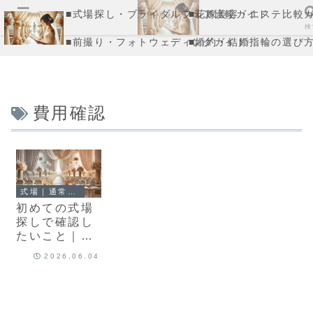
■式場探し・ブライダルフェア比較ガイド
■花嫁美容・エステ比較
メニュー
検
■前撮り・フォトウェディングガイド
■婚約・結婚指輪の選び
費用確認
式場｜通常記事
初めての式場
探しで確認し
たいこと｜費
用が不安な方
2026.06.04
へ