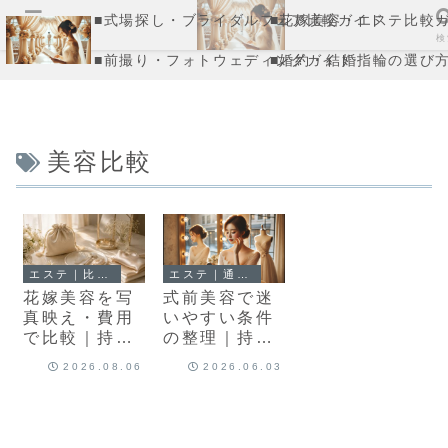
■式場探し・ブライダルフェア比較ガイド
■花嫁美容・エステ比較
メニュー
検
■前撮り・フォトウェディングガイド
■婚約・結婚指輪の選び
美容比較
エステ｜比較記事
エステ｜通常記事
花嫁美容を写
式前美容で迷
真映え・費用
いやすい条件
で比較｜持ち
の整理｜持ち
込みとキャン
込み・変更・
2026.08.06
2026.06.03
セルの見方
相談しやすさ
を見直す