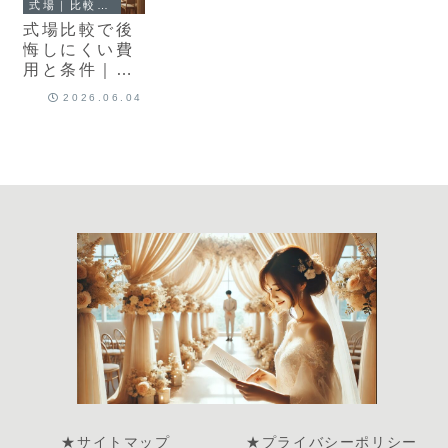
式場｜比較記事
式場比較で後
悔しにくい費
用と条件｜見
積もり・追加
2026.06.04
費用・アクセ
スの見方
★サイトマップ
★プライバシーポリシー