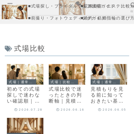
■式場探し・ブライダルフェア比較ガイド
■花嫁美容・エステ比較
メニュー
検
■前撮り・フォトウェディングガイド
■婚約・結婚指輪の選び
式場比較
式場｜通常記事
式場｜比較記事
式場｜通常記事
初めての式場
式場比較で迷
見積もりを見
探しで迷わな
ったときの判
る前に知って
い確認順｜費
断軸｜見積も
おきたい基礎
用・持ち込
り・持ち込
｜金額・追加
2026.07.28
2026.06.16
2026.06.05
み・変更条件
み・キャンセ
費用・アクセ
を整理
ル条件を分け
スの見方
て見る