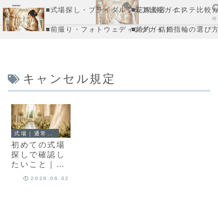
■式場探し・ブライダルフェア比較ガイド
■花嫁美容・エステ比較
メニュー
検
■前撮り・フォトウェディングガイド
■婚約・結婚指輪の選び
キャンセル規定
式場｜通常記事
初めての式場
探しで確認し
たいこと｜後
悔を避けたい
2026.06.02
方へ